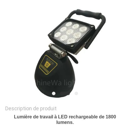
NOUVELLES
LES
AFFAIRES
PLAN
DU
SITE
POLITIQUE
DE
Description de produit
CONFIDENTIALITÉ
Lumière de travail à LED rechargeable de 1800
lumens.