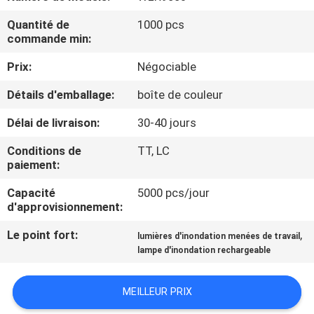
NOUS
Quantité de
1000 pcs
commande min:
VISITE
Prix:
Négociable
DE
Détails d'emballage:
boîte de couleur
L'USINE
Délai de livraison:
30-40 jours
CONTRÔLE
Conditions de
TT, LC
paiement:
DE
Capacité
5000 pcs/jour
LA
d'approvisionnement:
QUALITÉ
Le point fort:
,
lumières d'inondation menées de travail
lampe d'inondation rechargeable
NOUS
CONTACTER
MEILLEUR PRIX