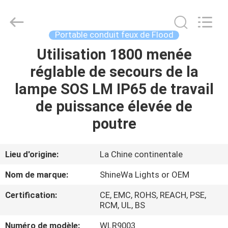
2026
Weifang
ShineWa
International
Trade
Portable conduit feux de Flood
Co.,
Ltd..
All
Utilisation 1800 menée
À
Rights
Reserved.
réglable de secours de la
LA
lampe SOS LM IP65 de travail
MAISON
de puissance élevée de
PRODUITS
poutre
VIDÉOS
Lieu d'origine:
La Chine continentale
Nom de marque:
ShineWa Lights or OEM
À
Certification:
CE, EMC, ROHS, REACH, PSE,
PROPOS
RCM, UL, BS
DE
Numéro de modèle:
WLR9003