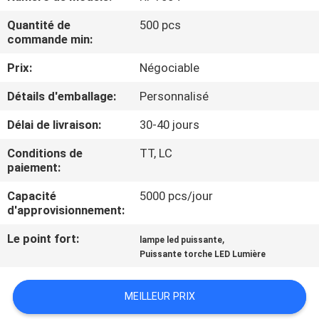
NOUS
Quantité de
500 pcs
commande min:
VISITE
Prix:
Négociable
DE
Détails d'emballage:
Personnalisé
L'USINE
Délai de livraison:
30-40 jours
CONTRÔLE
Conditions de
TT, LC
paiement:
DE
Capacité
5000 pcs/jour
LA
d'approvisionnement:
QUALITÉ
Le point fort:
,
lampe led puissante
Puissante torche LED Lumière
NOUS
CONTACTER
MEILLEUR PRIX