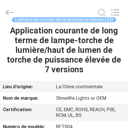
2026
Weifang
ShineWa
International
Trade
Lumière de torche de la puissance élevée LED
Co.,
Ltd..
All
Application courante de long
À
Rights
Reserved.
terme de lampe-torche de
LA
lumière/haut de lumen de
MAISON
torche de puissance élevée de
PRODUITS
7 versions
VIDÉOS
Lieu d'origine:
La Chine continentale
Nom de marque:
ShineWa Lights or OEM
À
Certification:
CE, EMC, ROHS, REACH, PSE,
PROPOS
RCM, UL, BS
DE
Numéro de modèle:
RFT004