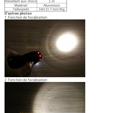
Résistant aux chocs
1 m
Matériel
Aluminium
Taille/poids
34x121.7 mm/96g
D'autres photos
1.
Fonction de focalisation
2. Fonction de focalisation