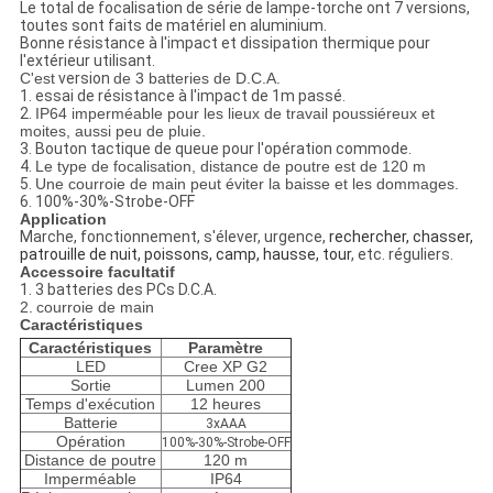
Le total de focalisation de série de lampe-torche ont 7 versions,
toutes sont faits de matériel en aluminium.
Bonne résistance à l'impact et dissipation thermique pour
l'extérieur utilisant.
C'est
version
de 3 batteries
de
D.C.A.
1. essai de résistance à l'impact de 1m passé.
2.
IP64 imperméable pour les lieux de travail poussiéreux et
moites, aussi peu de pluie.
3.
Bouton tactique de queue pour l'opération commode.
4.
Le type de focalisation, distance de poutre est de 120 m
5.
Une courroie de main peut éviter la baisse et les dommages.
6. 100%-30%-Strobe-OFF
Application
Marche, fonctionnement, s'élever, urgence,
rechercher, chasser,
patrouille de nuit, poissons, camp, hausse, tour
, etc.
réguliers
.
Accessoire facultatif
1.
3 batteries des PCs D.C.A.
2.
courroie de main
Caractéristiques
Caractéristiques
Paramètre
LED
Cree XP G2
Sortie
Lumen 200
Temps d'exécution
12 heures
Batterie
3xAAA
Opération
100%-30%-Strobe-OFF
Distance de poutre
120 m
Imperméable
IP64