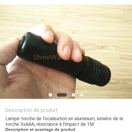
NOUVELLES
LES
AFFAIRES
PLAN
DU
SITE
POLITIQUE
DE
Description de produit
CONFIDENTIALITÉ
Lampe-torche de focalisation en aluminium, lumière de la
torche 3xAAA, résistance à l'impact de 1M
Description et avantage de produit